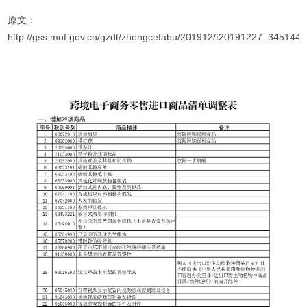
原文：
http://gss.mof.gov.cn/gzdt/zhengcefabu/201912/t20191227_3451448