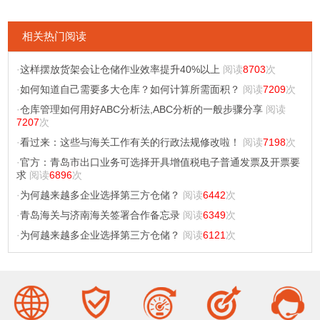
相关热门阅读
·
这样摆放货架会让仓储作业效率提升40%以上
阅读
8703
次
·
如何知道自己需要多大仓库？如何计算所需面积？
阅读
7209
次
·
仓库管理如何用好ABC分析法,ABC分析的一般步骤分享
阅读
7207
次
·
看过来：这些与海关工作有关的行政法规修改啦！
阅读
7198
次
·
官方：青岛市出口业务可选择开具增值税电子普通发票及开票要
求
阅读
6896
次
·
为何越来越多企业选择第三方仓储？
阅读
6442
次
·
青岛海关与济南海关签署合作备忘录
阅读
6349
次
·
为何越来越多企业选择第三方仓储？
阅读
6121
次