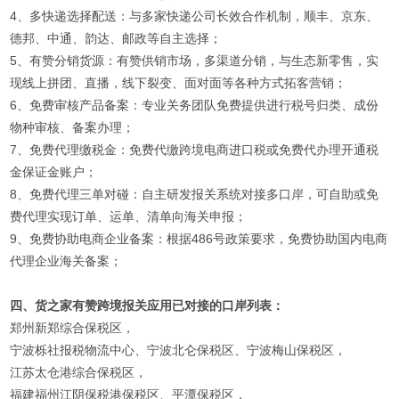
4、多快递选择配送：与多家快递公司长效合作机制，顺丰、京东、
德邦、中通、韵达、邮政等自主选择；
5、有赞分销货源：有赞供销市场，多渠道分销，与生态新零售，实
现线上拼团、直播，线下裂变、面对面等各种方式拓客营销；
6、免费审核产品备案：专业关务团队免费提供进行税号归类、成份
物种审核、备案办理；
7、免费代理缴税金：免费代缴跨境电商进口税或免费代办理开通税
金保证金账户；
8、免费代理三单对碰：自主研发报关系统对接多口岸，可自助或免
费代理实现订单、运单、清单向海关申报；
9、免费协助电商企业备案：根据486号政策要求，免费协助国内电商
代理企业海关备案；
四、货之家有赞跨境报关应用已对接的口岸列表：
郑州新郑综合保税区，
宁波栎社报税物流中心、宁波北仑保税区、宁波梅山保税区，
江苏太仓港综合保税区，
福建福州江阴保税港保税区、平潭保税区，