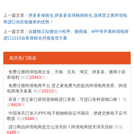
上一篇文章：
拼多多保税仓,拼多多全球购保税仓,选择货之家跨境电
商进口供应链服务的优势！
上一篇文章：
自建独立站微信小程序、微商城、APP等开展跨境电商
进口1210业务保税仓对接发货方案
相关热门阅读
·
免费注册跨境电商企业，天猫、京东、淘宝、拼多多、微商小卖
家福利
阅读
10443
次
·
免费注册跨境电商平台,货之家免费为您提供跨境电商资质、跨境
电商海关备案
阅读
10213
次
·
恭喜！货之家已获得宠物粮进口资质，可进口各种宠物口粮！
阅
读
9819
次
·
中国海关已加入IPPC电子植物检疫证书项目，便捷交换电子证书
数据
阅读
9246
次
·
进口商品跨境电商是怎么清关的？跨境电商报关清关流程
阅读
6185
次